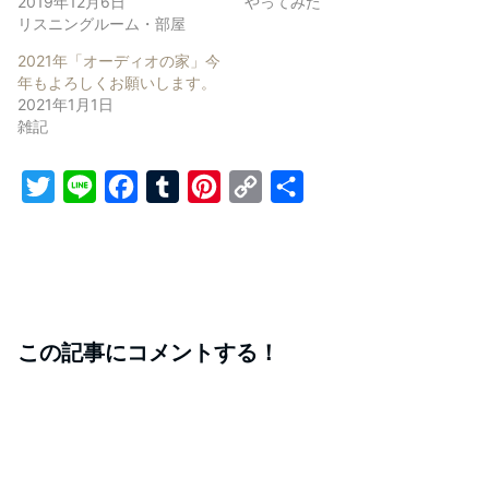
2019年12月6日
やってみた
リスニングルーム・部屋
2021年「オーディオの家」今
年もよろしくお願いします。
2021年1月1日
雑記
T
L
F
T
P
C
共
w
i
a
u
i
o
有
i
n
c
m
n
p
t
e
e
b
t
y
t
b
l
e
L
この記事にコメントする！
e
o
r
r
i
r
o
e
n
k
s
k
t