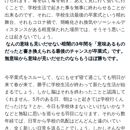
けられます。毒を以て毒を制す、あえて見に行く会いに行
くことで、学校生活で起きた事を無事に終わらせることが
出来るのです。それに、学校生活最後の卒業式という晴れ
舞台、それもコロナ禍で、簡略化され換気やソーシャルデ
ィスタンスがある程度保たれた場所では、そうそう悪いこ
とは起きないでしょう。
なんの意味も見いだせない暗闇の3年間を「意味あるもの
だったと書き換えられる最後のチャンスが卒業式」です。
無意味から意味が見いだせたのならもうほぼ勝ちです。
今卒業式をスルーして、なにもせず寝て過ごしても明日が
来て春が来て、勝手に学校生活が終わって新たな生活が始
まるでしょう。しかし脳はそれを終わったことと認識して
くれません。5月のある日、朝はっと起きては学校行くん
だったけな？とか、今日も学校休まないといけないかな？
などと無駄に思いを巡らせる羽目になります。それから数
年経てば、日常から学校の気配はどんどんと遠のいてい
き、全く新しい日常を送ることでしょう。しかしそんな中