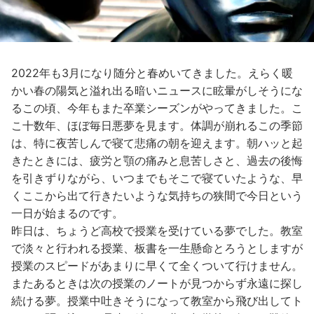
2022年も3月になり随分と春めいてきました。えらく暖
かい春の陽気と溢れ出る暗いニュースに眩暈がしそうにな
るこの頃、今年もまた卒業シーズンがやってきました。こ
こ十数年、ほぼ毎日悪夢を見ます。体調が崩れるこの季節
は、特に夜苦しんで寝て悲痛の朝を迎えます。朝ハッと起
きたときには、疲労と顎の痛みと息苦しさと、過去の後悔
を引きずりながら、いつまでもそこで寝ていたような、早
くここから出て行きたいような気持ちの狭間で今日という
一日が始まるのです。
昨日は、ちょうど高校で授業を受けている夢でした。教室
で淡々と行われる授業、板書を一生懸命とろうとしますが
授業のスピードがあまりに早くて全くついて行けません。
またあるときは次の授業のノートが見つからず永遠に探し
続ける夢。授業中吐きそうになって教室から飛び出してト