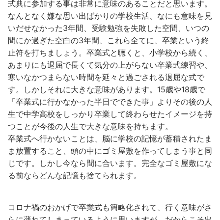
式典に参加する事は非常に意味のあることだと思います。
なんとなく嫌な思い出ばかりの学校生活、なにも意味を見
いだせなかった3年間、受験勉強を失敗した空間、いつの
間にか過ぎた空白の3年間、これら全てに、卒業という終
止符を打ちましょう。卒業式と聴くと、小学校から続く、
あまりにも退屈で長くて気分の上がらない卒業式練習や、
寒いなかつまらない時間を延々と過ごされる退屈な式で
す。しかしそれに大きな意味があります。15歳や18歳で
「卒業式に行かなかった半日でできた事」よりその後の人
生で中学高校をしっかり卒業して終わらせたイメージを持
つことが今後の人生で大きな意味を持ちます。
卒業式へ行かないことは、脳に学校の記憶が蓄積されたま
ま放置すること、頭の中にゴミ屋敷を作ってしまう事と同
じです。しかし今なら間に合います。完全なゴミ屋敷にな
る前ならどんな記憶も捨てられます。
コロナ禍のおかげで卒業式も簡略化されて、行く意味がさ
らに薄れてしまっているように思いますが、だからこそ出