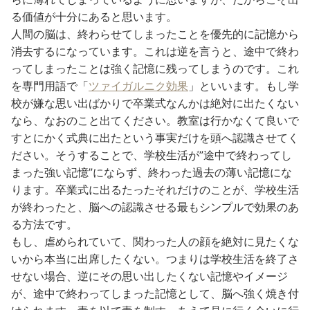
る価値が十分にあると思います。
人間の脳は、終わらせてしまったことを優先的に記憶から
消去するになっています。これは逆を言うと、途中で終わ
ってしまったことは強く記憶に残ってしまうのです。これ
を専門用語で「
ツァイガルニク効果
」といいます。もし学
校が嫌な思い出ばかりで卒業式なんかは絶対に出たくない
なら、なおのこと出てください。教室は行かなくて良いで
すとにかく式典に出たという事実だけを頭へ認識させてく
ださい。そうすることで、学校生活が”途中で終わってし
まった強い記憶”にならず、終わった過去の薄い記憶にな
ります。卒業式に出るたったそれだけのことが、学校生活
が終わったと、脳への認識させる最もシンプルで効果のあ
る方法です。
もし、虐められていて、関わった人の顔を絶対に見たくな
いから本当に出席したくない。つまりは学校生活を終了さ
せない場合、逆にその思い出したくない記憶やイメージ
が、途中で終わってしまった記憶として、脳へ強く焼き付