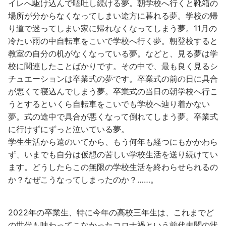
イレへ駆け込んで嘔吐し続ける夢。朝学校へ行くと靴箱の
場所が分からなくなってしまい途方に暮れる夢。学校の帰
り道で迷ってしまい家に帰れなくなってしまう夢。11月の
冷たい雨の中自転車をこいで学校へ行く夢。朝登校すると
教室の自分の机がなくなっている夢。などと、見る夢は学
校に関連したことばかりです。その中で、最も良く見るシ
チュエーションは卒業式の夢です。卒業式の前の日に具合
が悪くて寝込んでしまう夢。卒業式の当日の朝学校へ行こ
うとするといくら自転車をこいでも学校へ辿り着かない
夢。式の途中で具合が悪くなって倒れてしまう夢。卒業式
に行けずにずっと泣いている夢。
学生生活から遠のいてから、もう何年も経つにもかかわら
ず、いまでも自分は仮想の苦しい学校生活を送り続けてい
ます。どうしたらこの無限の学校生活を終わらせられるの
か？なぜこうなってしまったのか？……。
2022年の卒業生、特に今年の高校三年生は、これまでど
の世代も味わってこなかったコロナ禍という前代未聞の状