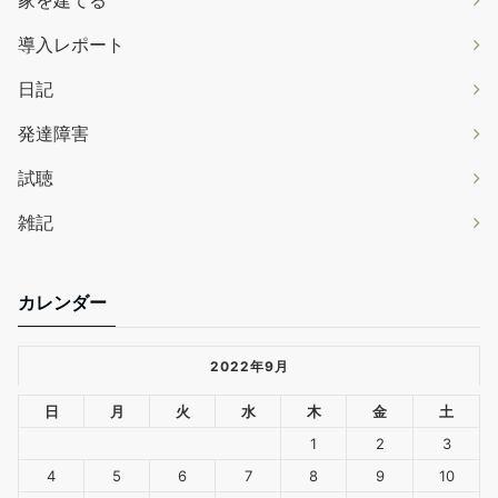
家を建てる
導入レポート
日記
発達障害
試聴
雑記
カレンダー
2022年9月
日
月
火
水
木
金
土
1
2
3
4
5
6
7
8
9
10