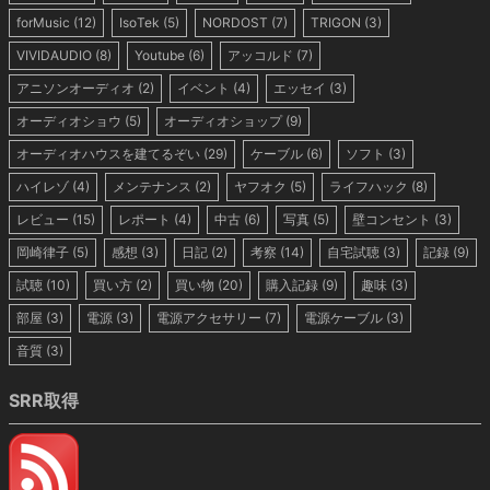
forMusic
(12)
IsoTek
(5)
NORDOST
(7)
TRIGON
(3)
VIVIDAUDIO
(8)
Youtube
(6)
アッコルド
(7)
アニソンオーディオ
(2)
イベント
(4)
エッセイ
(3)
オーディオショウ
(5)
オーディオショップ
(9)
オーディオハウスを建てるぞい
(29)
ケーブル
(6)
ソフト
(3)
ハイレゾ
(4)
メンテナンス
(2)
ヤフオク
(5)
ライフハック
(8)
レビュー
(15)
レポート
(4)
中古
(6)
写真
(5)
壁コンセント
(3)
岡崎律子
(5)
感想
(3)
日記
(2)
考察
(14)
自宅試聴
(3)
記録
(9)
試聴
(10)
買い方
(2)
買い物
(20)
購入記録
(9)
趣味
(3)
部屋
(3)
電源
(3)
電源アクセサリー
(7)
電源ケーブル
(3)
音質
(3)
SRR取得