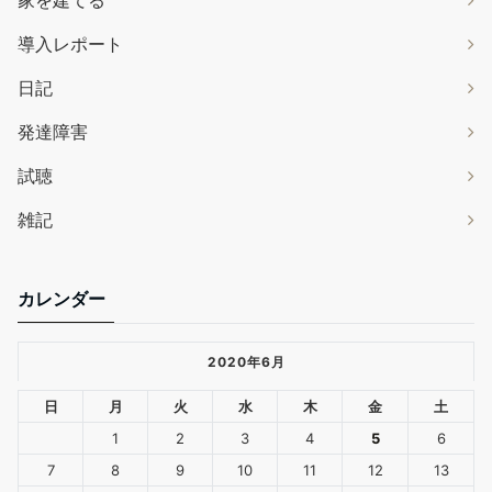
家を建てる
導入レポート
日記
発達障害
試聴
雑記
カレンダー
2020年6月
日
月
火
水
木
金
土
1
2
3
4
5
6
7
8
9
10
11
12
13