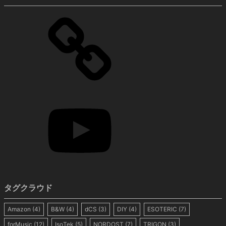
タグクラウド
Amazon
(4)
B&W
(4)
dCS
(3)
DIY
(4)
ESOTERIC
(7)
forMusic
(12)
IsoTek
(5)
NORDOST
(7)
TRIGON
(3)