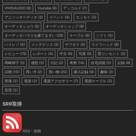
VIVIDAUDIO
(8)
Youtube
(6)
アッコルド
(7)
アニソンオーディオ
(2)
イベント
(4)
エッセイ
(3)
オーディオショウ
(5)
オーディオショップ
(9)
オーディオハウスを建てるぞい
(29)
ケーブル
(6)
ソフト
(3)
ハイレゾ
(4)
メンテナンス
(2)
ヤフオク
(5)
ライフハック
(8)
レビュー
(15)
レポート
(4)
中古
(6)
写真
(5)
壁コンセント
(3)
岡崎律子
(5)
感想
(3)
日記
(2)
考察
(14)
自宅試聴
(3)
記録
(9)
試聴
(10)
買い方
(2)
買い物
(20)
購入記録
(9)
趣味
(3)
部屋
(3)
電源
(3)
電源アクセサリー
(7)
電源ケーブル
(3)
音質
(3)
SRR取得
RSS - 投稿