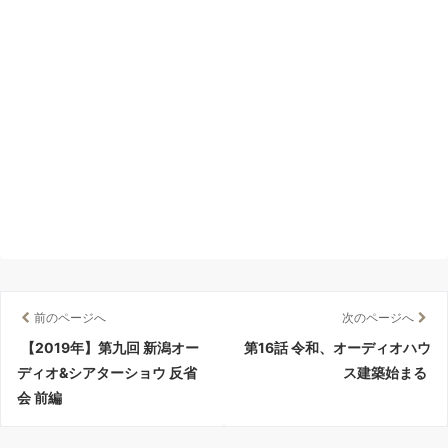
前のページへ
次のページへ
【2019年】第九回 新潟オー
第16話 令和、オーディオハウ
ディオ&シアターショウ 反省
ス建築始まる
会 前編