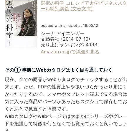
選択の科学 コロンビア大学ビジネススク
ール特別講義 (文春文庫)
posted with amazlet at 19.05.12
シーナ アイエンガー
文藝春秋 (2014-07-10)
売り上げランキング: 4,193
Amazon.co.jpで詳細を見る
その① 事前にWebカタログはよく目を通しておく
現在、全ての商品がwebカタログでチェックすることが出
来ます。ただ、PDFの性質上やや扱いづらかったり見にく
かったりするので、スマホやタブレット端末で見る場合は
気に入った商品やパーツがあったらスクショで保存してお
くとあとで見直すとき楽です。
webカタログやwebページでは大まかにシリーズやグレー
ドを把握して特徴を何となくでも覚えておくと良いでしょ
う。