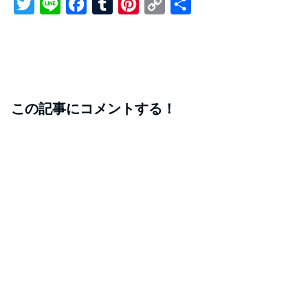
T
L
F
T
P
C
共
w
i
a
u
i
o
有
i
n
c
m
n
p
t
e
e
b
t
y
t
b
l
e
L
この記事にコメントする！
e
o
r
r
i
r
o
e
n
k
s
k
t