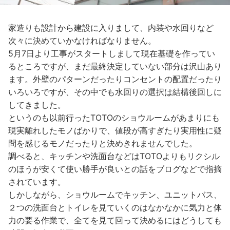
家造りも設計から建設に入りまして、内装や水回りなど
次々に決めていかなければなりません。
5月7日より工事がスタートしまして現在基礎を作ってい
るところですが、まだ最終決定していない部分は沢山あり
ます。外壁のパターンだったりコンセントの配置だったり
いろいろですが、その中でも水回りの選択は結構後回しに
してきました。
というのも以前行ったTOTOのショウルームがあまりにも
現実離れしたモノばかりで、値段が高すぎたり実用性に疑
問を感じるモノだったりと決めきれませんでした。
調べると、キッチンや洗面台などはTOTOよりもリクシル
のほうが安くて使い勝手が良いとの話をブログなどで指摘
されています。
しかしながら、ショウルームでキッチン、ユニットバス、
２つの洗面台とトイレを見ていくのはなかなかに気力と体
力の要る作業で、全てを見て回って決めるにはどうしても