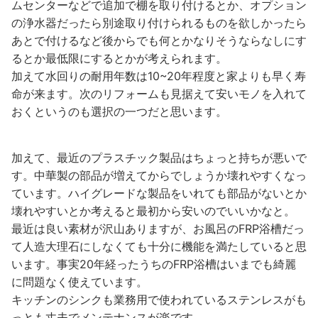
ムセンターなどで追加で棚を取り付けるとか、オプション
の浄水器だったら別途取り付けられるものを欲しかったら
あとで付けるなど後からでも何とかなりそうならなしにす
るとか最低限にするとかが考えられます。
加えて水回りの耐用年数は10~20年程度と家よりも早く寿
命が来ます。次のリフォームも見据えて安いモノを入れて
おくというのも選択の一つだと思います。
加えて、最近のプラスチック製品はちょっと持ちが悪いで
す。中華製の部品が増えてからでしょうか壊れやすくなっ
ています。ハイグレードな製品をいれても部品がないとか
壊れやすいとか考えると最初から安いのでいいかなと。
最近は良い素材が沢山ありますが、お風呂のFRP浴槽だっ
て人造大理石にしなくても十分に機能を満たしていると思
います。事実20年経ったうちのFRP浴槽はいまでも綺麗
に問題なく使えています。
キッチンのシンクも業務用で使われているステンレスがも
っとも丈夫でメンテナンスが楽です。