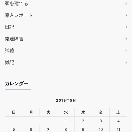
家を建てる
導入レポート
日記
発達障害
試聴
雑記
カレンダー
2019年5月
日
月
火
水
木
金
土
1
2
3
4
5
6
7
8
9
10
11