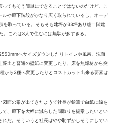
言ってもそう簡単にできることではないのだけど、こ
ールや廊下階段がかなり広く取られているし、オーデ
積を取っている。そもそも建坪が33坪あり総二階建
いた。これは3人で住むには無駄が多すぎる。
を2550mmへサイズダウンしたりトイレや風呂、洗面
珪藻土と普通の壁紙に変更したり、床を無垢材から突
1種から3種へ変更したりとコストカット出来る要素は
い図面の案が出てきたようで社長が鉛筆で白紙に線を
して、廊下を大幅に減らした間取りを提案したいとい
それだ。そういうと社長はやや恥ずかしそうにしてい