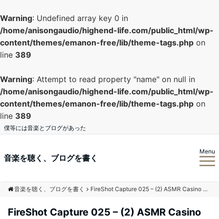
Warning
: Undefined array key 0 in
/home/anisongaudio/highend-life.com/public_html/wp-
content/themes/emanon-free/lib/theme-tags.php
on
line
389
Warning
: Attempt to read property "name" on null in
/home/anisongaudio/highend-life.com/public_html/wp-
content/themes/emanon-free/lib/theme-tags.php
on
line
389
僕等には音楽とブログがあった
Menu
音楽を聴く、ブログを書く
音楽を聴く、ブログを書く
FireShot Capture 025 – (2) ASMR Casino Blackjack Roleplay 助眠 赌场游戏角色扮演 声音悦耳 by Magician Relax_ – www.youtube.com
FireShot Capture 025 – (2) ASMR Casino