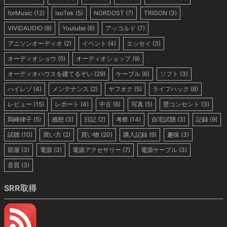
forMusic
(12)
IsoTek
(5)
NORDOST
(7)
TRIGON
(3)
VIVIDAUDIO
(8)
Youtube
(6)
アッコルド
(7)
アニソンオーディオ
(2)
イベント
(4)
エッセイ
(3)
オーディオショウ
(5)
オーディオショップ
(9)
オーディオハウスを建てるぞい
(29)
ケーブル
(6)
ソフト
(3)
ハイレゾ
(4)
メンテナンス
(2)
ヤフオク
(5)
ライフハック
(8)
レビュー
(15)
レポート
(4)
中古
(6)
写真
(5)
壁コンセント
(3)
岡崎律子
(5)
感想
(3)
日記
(2)
考察
(14)
自宅試聴
(3)
記録
(9)
試聴
(10)
買い方
(2)
買い物
(20)
購入記録
(9)
趣味
(3)
部屋
(3)
電源
(3)
電源アクセサリー
(7)
電源ケーブル
(3)
音質
(3)
SRR取得