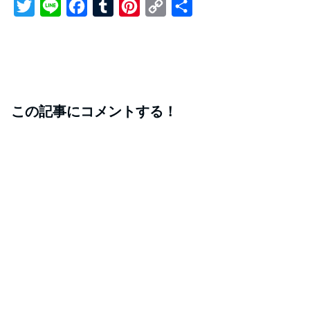
T
L
F
T
P
C
共
w
i
a
u
i
o
有
i
n
c
m
n
p
t
e
e
b
t
y
t
b
l
e
L
この記事にコメントする！
e
o
r
r
i
r
o
e
n
k
s
k
t