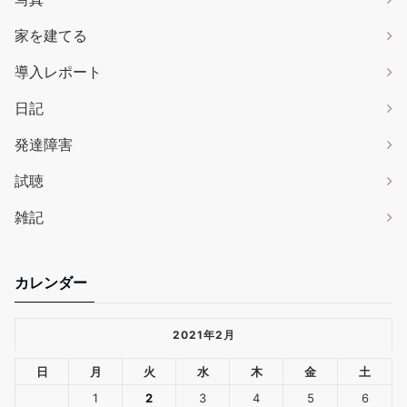
家を建てる
導入レポート
日記
発達障害
試聴
雑記
カレンダー
2021年2月
日
月
火
水
木
金
土
1
2
3
4
5
6