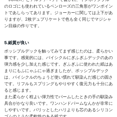
のロゴにも使われているペンローズの三角形がワンポイン
トであしらってあります。ジョーカーに関しては上下があ
りますが、2枚デュプリケートで色も全く同じでマジシャ
ン目線の作りです。
5.紙質が良い
ポッシブルデックを触ってみてまず感じたのは、柔らかい
事です。感覚的には、バイシクルにぎふぎふデックのあの
弾力感を少し加えた感じです。ぎふぎふに使われた紙はあ
まりにもふにゃふにゃ過ぎましたが、ポッシブルデック
は、バイシクルのちょうど使い慣れて馴染んだ感じの固さ
です。リフルもスプリングもやりやすく復元力も十分にあ
ると感じます。
また柔らかく程よい弾力性でパームしたときの手の馴染み
具合がかなり良いです。ワンハンドパームなんかが非常に
しやすいです。パリッとしたハリよりも芯のあるシリコン
ゴムのような柔軟性のある紙です。