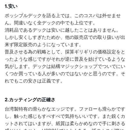
1.安い
ポッシブルデックを語る上では、このコスパは外せませ
ん。間違いなく全デックの中でも上位です。
消耗品であるデックは安いに越したことはありません。
しかし安くしすぎたためか、他の販売店での取り扱いが出
来ず限定販売のようになっています。
普及させる為の戦略として、採算ギリギリの価格設定をと
ったような感じですがそれが逆に普及を妨げているような
気がします。デックは結構マジックショップでついでにい
くつか買っている人が多いのではないかと思うのです。そ
れでもこの安さは正義です。
2.カッティングの正確さ
台湾製特有の滑らかなエッジです。ファローも滑らかです
し、触った感じもすべすべで気持ちいいです。また鋭くカ
ットされてはいますが、紙質は柔らかめなので手に刺さる