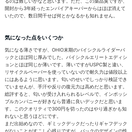
るのは難しいかなと思います。ただ、この薬品臭ですが、
開封から3年経ったエンパイアキーパーからはほぼ消えて
いたので、数日間干せば何とかなるかも知れません。
気になった点をいくつか
気になる薄さですが、OHIO末期のバイシクルライダーバ
ックとほぼ同じ厚みでした。バイシクルエリートエディシ
ョンとほぼ同じか薄いです。薄いですがUSPC製と違い、
リサイクルペーパーを使っていないので耐久力は値段以上
にはあるように思います。匂いのせいでしっかり検証でき
ていませんが、手汗や反りの復元力は高めだと思います。
総評すると、匂いが受け入れられるレベルで、インポッシ
ブルカンパニーが好きなら普通に良いデックだと思いま
す。このクオリティで300円を切ったのはやり過ぎかも知
れないと思うほどにです。
まだ出始めなので、ギミックデックだったりギャフデック
がないことがすこし心残りですが、バックのデザインの性