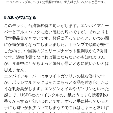
中央のポッシブルデックだけ異様に白い。蛍光材が入っていると思われる
5.匂いが気になる
このデック、台湾製独特の匂いがします。エンパイアキー
パーとアルスバックに近い感じの匂いですが、それよりも
化学薬品臭がきついです。普通に弄っていると、いつの間
にか頭が痛くなってしまいました。トランプで頭痛が発生
したのは、中国製のジュリーズナゲット復刻版から2例目
です。過敏体質でなければ気にならないかも知れません
が、食事中にとかちょっと気分が悪いときに使いたいとは
思えません。
エンパイアキーパーはホワイトガソリンの様な香りです
が、ポッシブルデックはそこにもっと薬品を付き化したよ
うな刺激臭がします。エンジンオイルやガソリンといった
感じで、USPC社のバイシクルの、紙とうっすら接着剤の
香りからすると匂いは強いです。ずっと手に持っていると
手にも匂いが多少ついてしまうのでこれはちょっと常用す