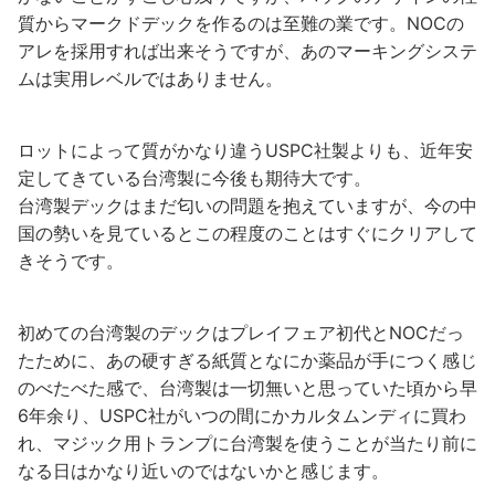
質からマークドデックを作るのは至難の業です。NOCの
アレを採用すれば出来そうですが、あのマーキングシステ
ムは実用レベルではありません。
ロットによって質がかなり違うUSPC社製よりも、近年安
定してきている台湾製に今後も期待大です。
台湾製デックはまだ匂いの問題を抱えていますが、今の中
国の勢いを見ているとこの程度のことはすぐにクリアして
きそうです。
初めての台湾製のデックはプレイフェア初代とNOCだっ
たために、あの硬すぎる紙質となにか薬品が手につく感じ
のべたべた感で、台湾製は一切無いと思っていた頃から早
6年余り、USPC社がいつの間にかカルタムンディに買わ
れ、マジック用トランプに台湾製を使うことが当たり前に
なる日はかなり近いのではないかと感じます。