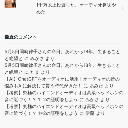
1千万以上投資した、オーディオ趣味や
めた
最近のコメント
5月5日岡崎律子さんの命日。あれから18年。生きること
と絶望と
に
みかさ
より
5月5日岡崎律子さんの命日。あれから18年。生きること
と絶望と
に
たま
より
【AI】ChatGPTをオーディオに活用！オーディオの音の
悩みもAIに解決して貰う時代がきた！
に
あみた
より
【考察】究極のハイエンドオーディオは高級ヘッドホンの
音に近づく！？ 1=2の証明をしよう
に
みかさ
より
【考察】究極のハイエンドオーディオは高級ヘッドホンの
音に近づく！？ 1=2の証明をしよう
に
伊藤
より