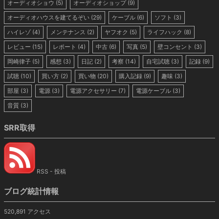
オーディオショウ
(5)
オーディオショップ
(9)
オーディオハウスを建てるぞい
(29)
ケーブル
(6)
ソフト
(3)
ハイレゾ
(4)
メンテナンス
(2)
ヤフオク
(5)
ライフハック
(8)
レビュー
(15)
レポート
(4)
中古
(6)
写真
(5)
壁コンセント
(3)
岡崎律子
(5)
感想
(3)
日記
(2)
考察
(14)
自宅試聴
(3)
記録
(9)
試聴
(10)
買い方
(2)
買い物
(20)
購入記録
(9)
趣味
(3)
部屋
(3)
電源
(3)
電源アクセサリー
(7)
電源ケーブル
(3)
音質
(3)
SRR取得
RSS - 投稿
ブログ統計情報
520,891 アクセス