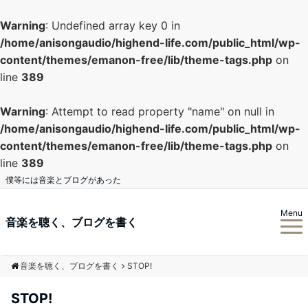
Warning
: Undefined array key 0 in
/home/anisongaudio/highend-life.com/public_html/wp-
content/themes/emanon-free/lib/theme-tags.php
on
line
389
Warning
: Attempt to read property "name" on null in
/home/anisongaudio/highend-life.com/public_html/wp-
content/themes/emanon-free/lib/theme-tags.php
on
line
389
僕等には音楽とブログがあった
Menu
音楽を聴く、ブログを書く
音楽を聴く、ブログを書く
STOP!
STOP!