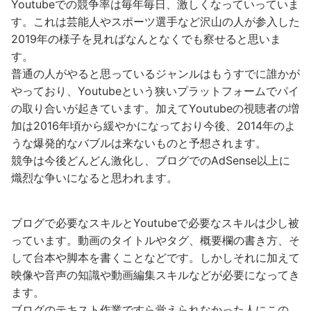
Youtubeでの競争率は毎年毎日、激しくなっていっていま
す。これは芸能人やスポーツ選手など沢山の人が参入した
2019年の様子を見ればなんとなくでも察せると思いま
す。
普通の人がやると思っているジャンルはもうすでに誰かが
やっており、Youtubeという狭いプラットフォームでパイ
の取り合いが起きています。加えてYoutubeの視聴者の増
加は2016年頃から緩やかになっており今後、2014年のよ
うな爆発的なバブルは来ないものと予想されます。
競争は今後どんどん激化し、ブログでのAdSense以上に
熾烈な争いになると思われます。
ブログで必要なスキルとYoutubeで必要なスキルは少し被
っています。動画のタイトルやタグ、概要欄の書き方、そ
して台本や脚本を書くことなどです。しかしそれに加えて
映像や音声の知識や動画編集スキルなどが必要になってき
ます。
ブログのテキスト作業ですら覚えられなかった人にこの