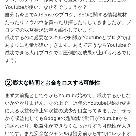
Youtubeが使いこなせるでしょうか？
自分も今までAdSenseやブログ、SEOに関する情報教材
だったりノウハウを買ったり探したりしてきましたが、ブ
ログでの収益状況は年々縮小しています。
成功するのに必要なスキルや知識がYoutubeとブログでは
あまりにも量が違いすぎます。あえて言うならYoutubeで
成功できる人はブログでも圧倒的な成果が上げられるでし
ょう。
②膨大な時間とお金をロスする可能性
まず大前提として今からYoutube始めて、成功するかしな
いか分かりません。その上で、近年のYoutube規約の変更
による収益化停止や収益の減少が目立ってきました。せっ
かく収益化してもGoogleの匙加減で動画がYoutubeから
消されたり、収益化ができなくなったりする可能性が大き
いです。また安全なジャンルは随分前からすでにレッドオ