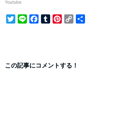
Youtube
T
L
F
T
P
C
共
w
i
a
u
i
o
有
i
n
c
m
n
p
t
e
e
b
t
y
t
b
l
e
L
この記事にコメントする！
e
o
r
r
i
r
o
e
n
k
s
k
t