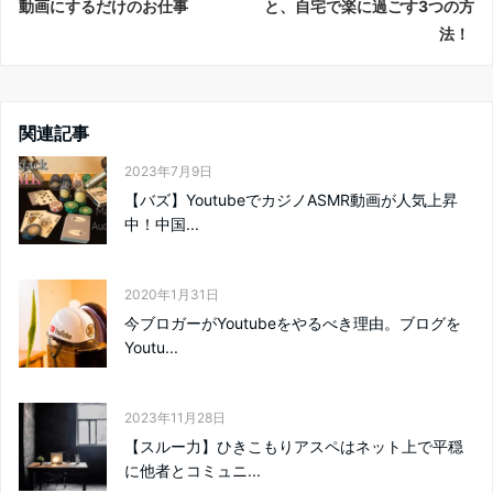
動画にするだけのお仕事
と、自宅で楽に過ごす3つの方
法！
関連記事
2023年7月9日
【バズ】YoutubeでカジノASMR動画が人気上昇
中！中国...
2020年1月31日
今ブロガーがYoutubeをやるべき理由。ブログを
Youtu...
2023年11月28日
【スルー力】ひきこもりアスペはネット上で平穏
に他者とコミュニ...