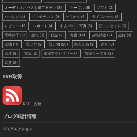
オーディオハウスを建てるぞい
(29)
ケーブル
(6)
ソフト
(3)
ハイレゾ
(4)
メンテナンス
(2)
ヤフオク
(5)
ライフハック
(8)
レビュー
(15)
レポート
(4)
中古
(6)
写真
(5)
壁コンセント
(3)
岡崎律子
(5)
感想
(3)
日記
(2)
考察
(14)
自宅試聴
(3)
記録
(9)
試聴
(10)
買い方
(2)
買い物
(20)
購入記録
(9)
趣味
(3)
部屋
(3)
電源
(3)
電源アクセサリー
(7)
電源ケーブル
(3)
音質
(3)
SRR取得
RSS - 投稿
ブログ統計情報
520,784 アクセス