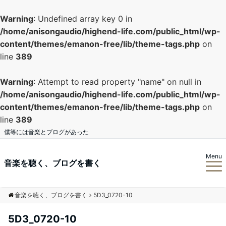
Warning
: Undefined array key 0 in
/home/anisongaudio/highend-life.com/public_html/wp-
content/themes/emanon-free/lib/theme-tags.php
on
line
389
Warning
: Attempt to read property "name" on null in
/home/anisongaudio/highend-life.com/public_html/wp-
content/themes/emanon-free/lib/theme-tags.php
on
line
389
僕等には音楽とブログがあった
Menu
音楽を聴く、ブログを書く
音楽を聴く、ブログを書く
5D3_0720-10
5D3_0720-10