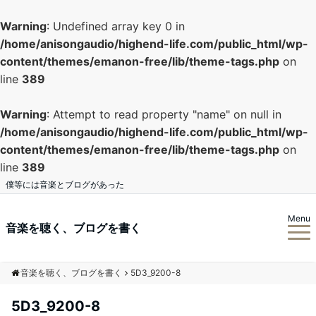
Warning
: Undefined array key 0 in
/home/anisongaudio/highend-life.com/public_html/wp-
content/themes/emanon-free/lib/theme-tags.php
on
line
389
Warning
: Attempt to read property "name" on null in
/home/anisongaudio/highend-life.com/public_html/wp-
content/themes/emanon-free/lib/theme-tags.php
on
line
389
僕等には音楽とブログがあった
Menu
音楽を聴く、ブログを書く
音楽を聴く、ブログを書く
5D3_9200-8
5D3_9200-8