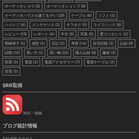
オーディオショウ
(5)
オーディオショップ
(9)
オーディオハウスを建てるぞい
(29)
ケーブル
(6)
ソフト
(3)
ハイレゾ
(4)
メンテナンス
(2)
ヤフオク
(5)
ライフハック
(8)
レビュー
(15)
レポート
(4)
中古
(6)
写真
(5)
壁コンセント
(3)
岡崎律子
(5)
感想
(3)
日記
(2)
考察
(14)
自宅試聴
(3)
記録
(9)
試聴
(10)
買い方
(2)
買い物
(20)
購入記録
(9)
趣味
(3)
部屋
(3)
電源
(3)
電源アクセサリー
(7)
電源ケーブル
(3)
音質
(3)
SRR取得
RSS - 投稿
ブログ統計情報
520,976 アクセス