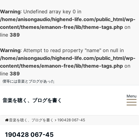
Warning
: Undefined array key 0 in
/home/anisongaudio/highend-life.com/public_html/wp-
content/themes/emanon-free/lib/theme-tags.php
on
line
389
Warning
: Attempt to read property "name" on null in
/home/anisongaudio/highend-life.com/public_html/wp-
content/themes/emanon-free/lib/theme-tags.php
on
line
389
僕等には音楽とブログがあった
Menu
音楽を聴く、ブログを書く
音楽を聴く、ブログを書く
190428 067-45
190428 067-45