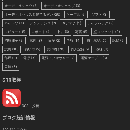
オーディオショウ
(5)
オーディオショップ
(9)
オーディオハウスを建てるぞい
(29)
ケーブル
(6)
ソフト
(3)
ハイレゾ
(4)
メンテナンス
(2)
ヤフオク
(5)
ライフハック
(8)
レビュー
(15)
レポート
(4)
中古
(6)
写真
(5)
壁コンセント
(3)
岡崎律子
(5)
感想
(3)
日記
(2)
考察
(14)
自宅試聴
(3)
記録
(9)
試聴
(10)
買い方
(2)
買い物
(20)
購入記録
(9)
趣味
(3)
部屋
(3)
電源
(3)
電源アクセサリー
(7)
電源ケーブル
(3)
音質
(3)
SRR取得
RSS - 投稿
ブログ統計情報
520,742 アクセス