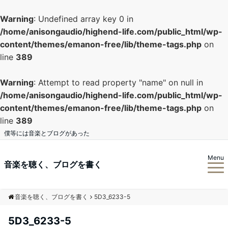
Warning
: Undefined array key 0 in
/home/anisongaudio/highend-life.com/public_html/wp-
content/themes/emanon-free/lib/theme-tags.php
on
line
389
Warning
: Attempt to read property "name" on null in
/home/anisongaudio/highend-life.com/public_html/wp-
content/themes/emanon-free/lib/theme-tags.php
on
line
389
僕等には音楽とブログがあった
Menu
音楽を聴く、ブログを書く
音楽を聴く、ブログを書く
5D3_6233-5
5D3_6233-5