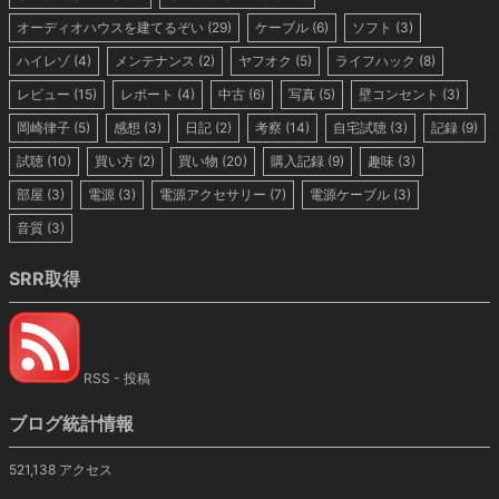
オーディオハウスを建てるぞい
(29)
ケーブル
(6)
ソフト
(3)
ハイレゾ
(4)
メンテナンス
(2)
ヤフオク
(5)
ライフハック
(8)
レビュー
(15)
レポート
(4)
中古
(6)
写真
(5)
壁コンセント
(3)
岡崎律子
(5)
感想
(3)
日記
(2)
考察
(14)
自宅試聴
(3)
記録
(9)
試聴
(10)
買い方
(2)
買い物
(20)
購入記録
(9)
趣味
(3)
部屋
(3)
電源
(3)
電源アクセサリー
(7)
電源ケーブル
(3)
音質
(3)
SRR取得
RSS - 投稿
ブログ統計情報
521,138 アクセス