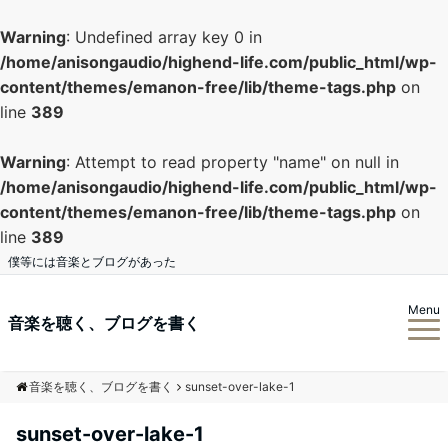
Warning
: Undefined array key 0 in
/home/anisongaudio/highend-life.com/public_html/wp-
content/themes/emanon-free/lib/theme-tags.php
on
line
389
Warning
: Attempt to read property "name" on null in
/home/anisongaudio/highend-life.com/public_html/wp-
content/themes/emanon-free/lib/theme-tags.php
on
line
389
僕等には音楽とブログがあった
Menu
音楽を聴く、ブログを書く
音楽を聴く、ブログを書く
sunset-over-lake-1
sunset-over-lake-1