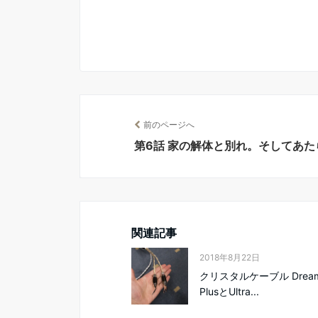
前のページへ
第6話 家の解体と別れ。そしてあた
関連記事
2018年8月22日
クリスタルケーブル Dreaml
PlusとUltra...