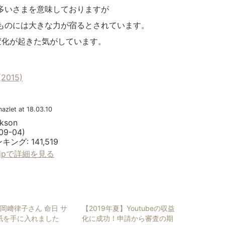
多いさまを意味しておりますが
ものには大きな力が宿るとされています。
な変化が起きた気がしています。
(2015)
azlet at 18.03.10
ckson
-09-04)
ング: 141,519
o.jpで詳細を見る
 岡﨑律子さん 命日 サ
【2019年夏】Youtubeの収益
紙を手に入れました
化に成功！申請から審査の期