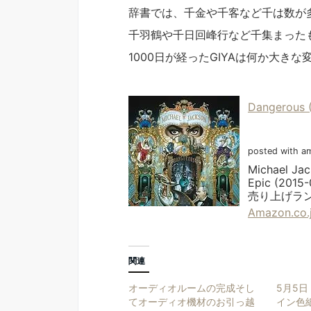
辞書では、千金や千客など千は数が
千羽鶴や千日回峰行など千集まった
1000日が経ったGIYAは何か大き
Dangerous 
posted with am
Michael Ja
Epic (2015
売り上げランキ
Amazon.c
関連
オーディオルームの完成そし
5月5日
てオーディオ機材のお引っ越
イン色