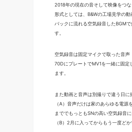
2018年の現在の音そして映像をつ
形式としては、B&Wの工場見学の動
バックに流れる空気録音したBGM
す。
空気録音は固定マイクで取った音声
70DにプレートでMV1を一緒に固
ます。
また動画と音声は別撮りで違う日に
（A）音声だけは家のあらゆる電源
まででもっともSNの高い空気録音
（B）2月に入ってからもう一度ど