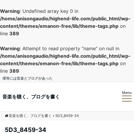
Warning
: Undefined array key 0 in
/home/anisongaudio/highend-life.com/public_html/wp-
content/themes/emanon-free/lib/theme-tags.php
on
line
389
Warning
: Attempt to read property "name" on null in
/home/anisongaudio/highend-life.com/public_html/wp-
content/themes/emanon-free/lib/theme-tags.php
on
line
389
僕等には音楽とブログがあった
Menu
音楽を聴く、ブログを書く
音楽を聴く、ブログを書く
5D3_8459-34
5D3_8459-34