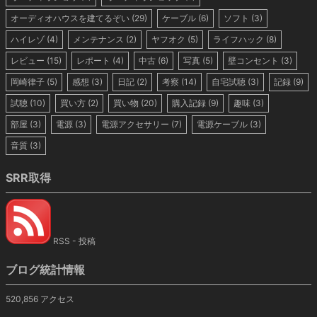
オーディオハウスを建てるぞい
(29)
ケーブル
(6)
ソフト
(3)
ハイレゾ
(4)
メンテナンス
(2)
ヤフオク
(5)
ライフハック
(8)
レビュー
(15)
レポート
(4)
中古
(6)
写真
(5)
壁コンセント
(3)
岡崎律子
(5)
感想
(3)
日記
(2)
考察
(14)
自宅試聴
(3)
記録
(9)
試聴
(10)
買い方
(2)
買い物
(20)
購入記録
(9)
趣味
(3)
部屋
(3)
電源
(3)
電源アクセサリー
(7)
電源ケーブル
(3)
音質
(3)
SRR取得
RSS - 投稿
ブログ統計情報
520,856 アクセス