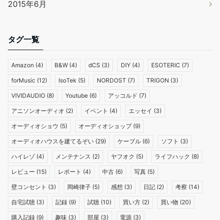
2015年6月
タグ一覧
Amazon
(4)
B&W
(4)
dCS
(3)
DIY
(4)
ESOTERIC
(7)
forMusic
(12)
IsoTek
(5)
NORDOST
(7)
TRIGON
(3)
VIVIDAUDIO
(8)
Youtube
(6)
アッコルド
(7)
アニソンオーディオ
(2)
イベント
(4)
エッセイ
(3)
オーディオショウ
(5)
オーディオショップ
(9)
オーディオハウスを建てるぞい
(29)
ケーブル
(6)
ソフト
(3)
ハイレゾ
(4)
メンテナンス
(2)
ヤフオク
(5)
ライフハック
(8)
レビュー
(15)
レポート
(4)
中古
(6)
写真
(5)
壁コンセント
(3)
岡崎律子
(5)
感想
(3)
日記
(2)
考察
(14)
自宅試聴
(3)
記録
(9)
試聴
(10)
買い方
(2)
買い物
(20)
購入記録
(9)
趣味
(3)
部屋
(3)
電源
(3)