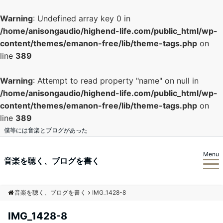
Warning
: Undefined array key 0 in
/home/anisongaudio/highend-life.com/public_html/wp-
content/themes/emanon-free/lib/theme-tags.php
on
line
389
Warning
: Attempt to read property "name" on null in
/home/anisongaudio/highend-life.com/public_html/wp-
content/themes/emanon-free/lib/theme-tags.php
on
line
389
僕等には音楽とブログがあった
Menu
音楽を聴く、ブログを書く
音楽を聴く、ブログを書く
IMG_1428-8
IMG_1428-8