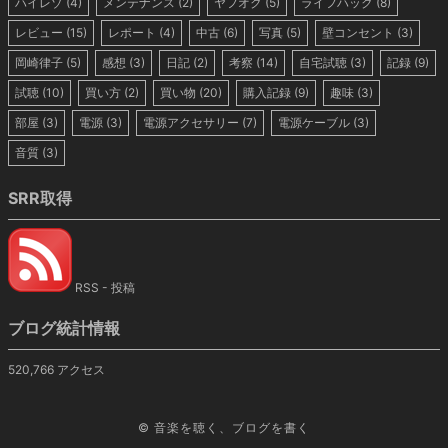
ハイレゾ
(4)
メンテナンス
(2)
ヤフオク
(5)
ライフハック
(8)
レビュー
(15)
レポート
(4)
中古
(6)
写真
(5)
壁コンセント
(3)
岡崎律子
(5)
感想
(3)
日記
(2)
考察
(14)
自宅試聴
(3)
記録
(9)
試聴
(10)
買い方
(2)
買い物
(20)
購入記録
(9)
趣味
(3)
部屋
(3)
電源
(3)
電源アクセサリー
(7)
電源ケーブル
(3)
音質
(3)
SRR取得
RSS - 投稿
ブログ統計情報
520,766 アクセス
©
音楽を聴く、ブログを書く