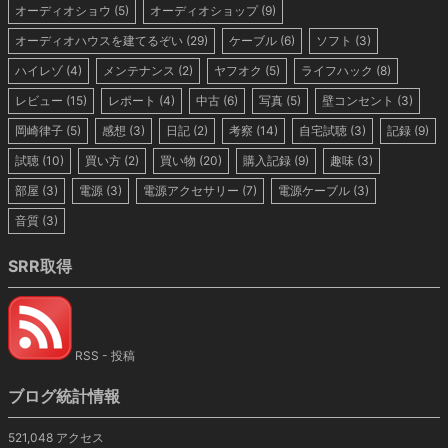
オーディオショウ
(5)
オーディオショップ
(9)
オーディオハウスを建てるぞい
(29)
ケーブル
(6)
ソフト
(3)
ハイレゾ
(4)
メンテナンス
(2)
ヤフオク
(5)
ライフハック
(8)
レビュー
(15)
レポート
(4)
中古
(6)
写真
(5)
壁コンセント
(3)
岡崎律子
(5)
感想
(3)
日記
(2)
考察
(14)
自宅試聴
(3)
記録
(9)
試聴
(10)
買い方
(2)
買い物
(20)
購入記録
(9)
趣味
(3)
部屋
(3)
電源
(3)
電源アクセサリー
(7)
電源ケーブル
(3)
音質
(3)
SRR取得
RSS - 投稿
ブログ統計情報
521,048 アクセス