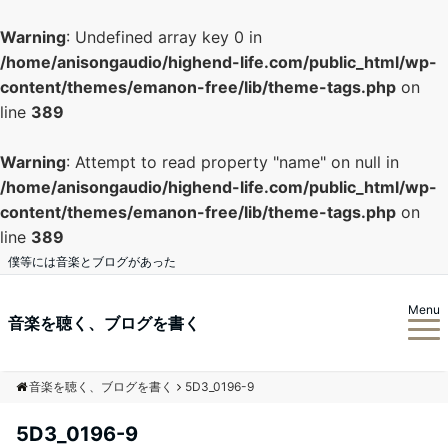
Warning
: Undefined array key 0 in
/home/anisongaudio/highend-life.com/public_html/wp-
content/themes/emanon-free/lib/theme-tags.php
on
line
389
Warning
: Attempt to read property "name" on null in
/home/anisongaudio/highend-life.com/public_html/wp-
content/themes/emanon-free/lib/theme-tags.php
on
line
389
僕等には音楽とブログがあった
Menu
音楽を聴く、ブログを書く
音楽を聴く、ブログを書く
5D3_0196-9
5D3_0196-9