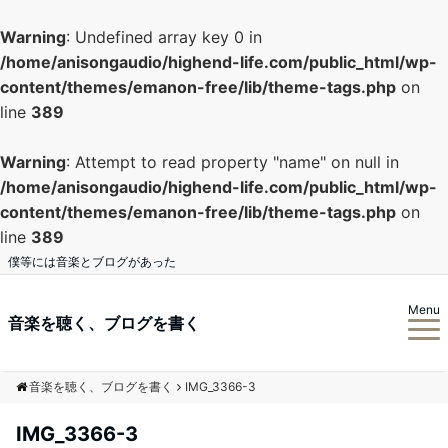
Warning
: Undefined array key 0 in
/home/anisongaudio/highend-life.com/public_html/wp-
content/themes/emanon-free/lib/theme-tags.php
on
line
389
Warning
: Attempt to read property "name" on null in
/home/anisongaudio/highend-life.com/public_html/wp-
content/themes/emanon-free/lib/theme-tags.php
on
line
389
僕等には音楽とブログがあった
Menu
音楽を聴く、ブログを書く
音楽を聴く、ブログを書く
IMG_3366-3
IMG_3366-3