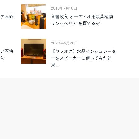
2018年7月10日
イテム紹
音響改良 オーディオ用観葉植物
サンセベリア を育てるぞ
2023年5月26日
ない不快
【ヤフオク】水晶インシュレータ
方法
ーをスピーカーに使ってみた効
果...