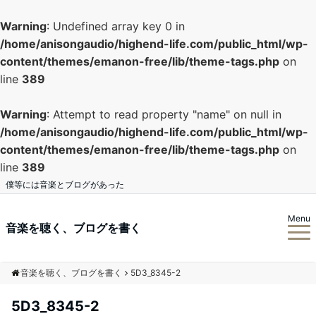
Warning
: Undefined array key 0 in
/home/anisongaudio/highend-life.com/public_html/wp-
content/themes/emanon-free/lib/theme-tags.php
on
line
389
Warning
: Attempt to read property "name" on null in
/home/anisongaudio/highend-life.com/public_html/wp-
content/themes/emanon-free/lib/theme-tags.php
on
line
389
僕等には音楽とブログがあった
Menu
音楽を聴く、ブログを書く
音楽を聴く、ブログを書く
5D3_8345-2
5D3_8345-2