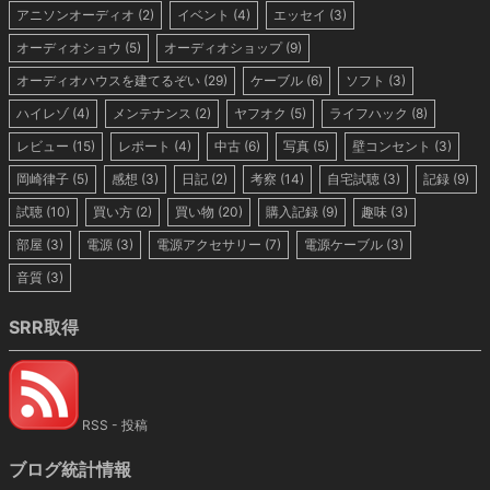
アニソンオーディオ
(2)
イベント
(4)
エッセイ
(3)
オーディオショウ
(5)
オーディオショップ
(9)
オーディオハウスを建てるぞい
(29)
ケーブル
(6)
ソフト
(3)
ハイレゾ
(4)
メンテナンス
(2)
ヤフオク
(5)
ライフハック
(8)
レビュー
(15)
レポート
(4)
中古
(6)
写真
(5)
壁コンセント
(3)
岡崎律子
(5)
感想
(3)
日記
(2)
考察
(14)
自宅試聴
(3)
記録
(9)
試聴
(10)
買い方
(2)
買い物
(20)
購入記録
(9)
趣味
(3)
部屋
(3)
電源
(3)
電源アクセサリー
(7)
電源ケーブル
(3)
音質
(3)
SRR取得
RSS - 投稿
ブログ統計情報