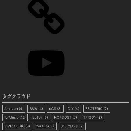
タグクラウド
Amazon
(4)
B&W
(4)
dCS
(3)
DIY
(4)
ESOTERIC
(7)
forMusic
(12)
IsoTek
(5)
NORDOST
(7)
TRIGON
(3)
VIVIDAUDIO
(8)
Youtube
(6)
アッコルド
(7)