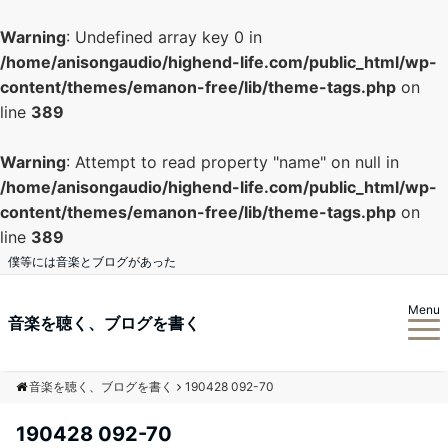
Warning
: Undefined array key 0 in
/home/anisongaudio/highend-life.com/public_html/wp-
content/themes/emanon-free/lib/theme-tags.php
on
line
389
Warning
: Attempt to read property "name" on null in
/home/anisongaudio/highend-life.com/public_html/wp-
content/themes/emanon-free/lib/theme-tags.php
on
line
389
僕等には音楽とブログがあった
Menu
音楽を聴く、ブログを書く
音楽を聴く、ブログを書く
190428 092-70
190428 092-70