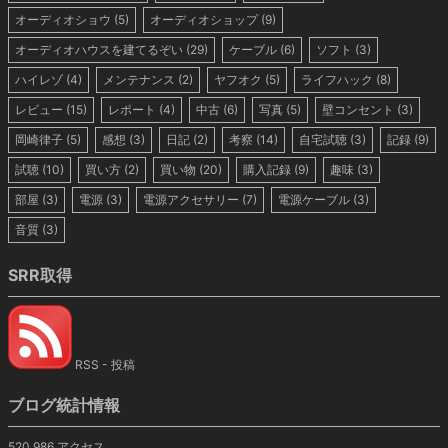
オーディオショウ
(5)
オーディオショップ
(9)
オーディオハウスを建てるぞい
(29)
ケーブル
(6)
ソフト
(3)
ハイレゾ
(4)
メンテナンス
(2)
ヤフオク
(5)
ライフハック
(8)
レビュー
(15)
レポート
(4)
中古
(6)
写真
(5)
壁コンセント
(3)
岡崎律子
(5)
感想
(3)
日記
(2)
考察
(14)
自宅試聴
(3)
記録
(9)
試聴
(10)
買い方
(2)
買い物
(20)
購入記録
(9)
趣味
(3)
部屋
(3)
電源
(3)
電源アクセサリー
(7)
電源ケーブル
(3)
音質
(3)
SRR取得
RSS - 投稿
ブログ統計情報
520,986 アクセス