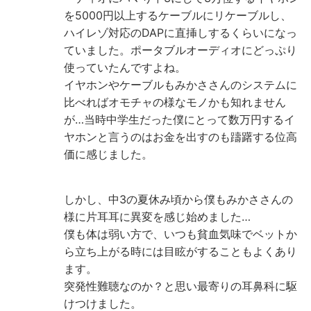
を5000円以上するケーブルにリケーブルし、
ハイレゾ対応のDAPに直挿しするくらいになっ
ていました。ポータブルオーディオにどっぷり
使っていたんですよね。
イヤホンやケーブルもみかささんのシステムに
比べればオモチャの様なモノかも知れません
が…当時中学生だった僕にとって数万円するイ
ヤホンと言うのはお金を出すのも躊躇する位高
価に感じました。
しかし、中3の夏休み頃から僕もみかささんの
様に片耳耳に異変を感じ始めました…
僕も体は弱い方で、いつも貧血気味でベットか
ら立ち上がる時には目眩がすることもよくあり
ます。
突発性難聴なのか？と思い最寄りの耳鼻科に駆
けつけました。