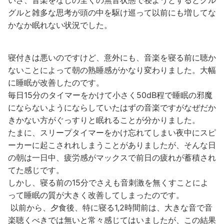
グルと雑多な思考が頭の中を駆け巡って以前にも増してな
かなか眠れない状況でした。
寝付きは悪いのですけど、意外にも、音楽を寝る前に聴か
ないことによって朝の熟睡感がかなり変わりました。大幅
に睡眠が改善したのです。
毎日15分のタイマーをかけて小さく50dB程で睡眠の邪魔
にならないようにならしていたはずの音楽ですがなぜだか
きかない方がぐっすりと眠れることが分かりました。
たまに、スリープタイマーをかけ忘れてしまい夜中にスピ
ーカーに起こされれしまうことがありましたが、そんな日
の朝は一日中、疲労感がマックスで前日の疲れが蓄積され
てた感じです。
しかし、寝る前の15分でさえも音刺激を無くすことによ
って睡眠の質が大きく改善してしまったのです。
以前から、夕食後、特に寝る1,2時間前は、大きな音で音
楽聴くべきでは無いと常々感じてはいましたが、この結果