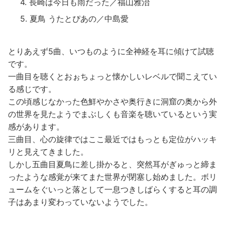
長崎は今日も雨だった／福山雅治
夏鳥 うたとぴあの／中島愛
とりあえず5曲、いつものように全神経を耳に傾けて試聴
です。
一曲目を聴くとおぉちょっと懐かしいレベルで聞こえてい
る感じです。
この頃感じなかった色鮮やかさや奥行きに洞窟の奥から外
の世界を見たようでまぶしくも音楽を聴いているという実
感があります。
三曲目、心の旋律ではここ最近ではもっとも定位がハッキ
リと見えてきました。
しかし五曲目夏鳥に差し掛かると、突然耳がぎゅっと締ま
ったような感覚が来てまた世界が閉塞し始めました。ボリ
ュームをぐいっと落として一息つきしばらくすると耳の調
子はあまり変わっていないようでした。