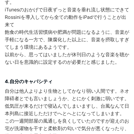
す。
iTunesのおかげで日夜ずっと音楽を垂れ流し状態にできて
Rossiniを導入してから全ての動作をiPadで行うことが出
来て
飽食の時代生活習慣病や肥満が問題になるように、音楽が
手軽になる一方で、陳腐化した以上に、音楽を摂取しすぎ
てしまう環境にあるようです。
以前から、思ってはいましたが休刊日のような音楽を聴か
ない日を意識的に設定するのが必要だと感じました。
4.自分のキャパシティ
自分は他人よりより生物としてかなり弱い人間です。ネオ
障碍者とでも言いましょうか、とにかく刺激に弱いです。
低気圧が来るだけで寝込んでしまいますし、台風なんて日
本列島に接近しただけでへとへとになってしまいます。
この一週間部屋の風通しを良くしていたのですが迎えのお
宅が洗濯物を干すと柔軟剤の匂いで気分が悪くなったり、