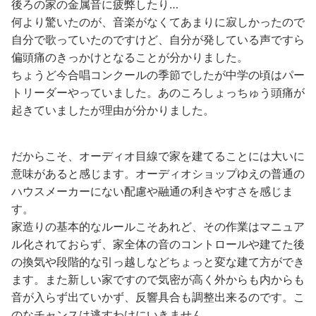
後ろの家の金属音に疲弊したり…
何より驚いたのが、音楽がなくてあまりに寂しかったので
自分で歌っていたのですけど、自分が発している声ですら
偏頭痛のきっかけとなることが分かりました。
ちょうど今合唱コンクールの季節でしたが中学の頃はパー
トリーダーやっていました。あのころしょっちゅう頭痛が
起きていましたが理由が分かりました。
だからこそ、オーディオ目線で家を建てることには大いに
意味があると感じます。オーディオショップゆえの普通の
ハウスメーカーにない配慮や融通の利きやすさを感じま
す。
家造りの基本的なルールこそあれど、その作業はマニュア
ル化されておらず、家全体の音のコントロールや建てた後
の換気や段階的な引っ越しなどちょっと変な建て方ができ
ます。また新しい家ですので気密が高く外からも内からも
音が入らず出ていかず、反響具合も調整出来るのです。こ
のなチャンスは逃すわけにいきません。