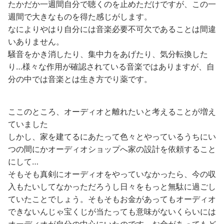
たかだか一週間自分で聴くのを止めただけですが、この一
週間で大きなものを得た感じがします。
なによりやはり自分には音楽必要不可欠であることは間違
いありません。
騒音をかき消したり、集中力をあげたり、気分転換した
り…様々な作用が確認されている音楽ではありますが、自
分の中では音楽とは生き方でり薬です。
ここのところ、オーディオと離れたいと考えることが増え
ていました
しかし、家を建てるにあたって色々とやっているうちにい
つの間にかオーディオショップへ家の設計を依頼すること
にして…
そもそも真剣にオーディオをやっていなかったら、今の収
入もたいしてなかっただろうし日々をもっと無駄に過ごし
ていたことでしょう。そもそもお金があってもオーディオ
できないんじゃ宝くじが当たっても意味がないくらいには
オーディオが自分の中心にいたのです。お金があってもど