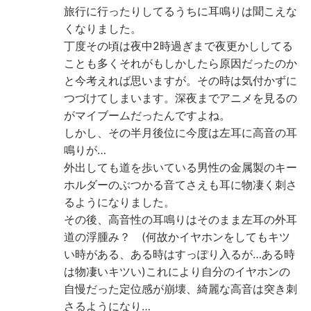
旅行に行ったりしてるうちに耳鳴りは聞こえな
くなりました。
丁度その頃は夜中2時過ぎまで夜更かししてる
ことも多くそれがもしかしたら原因だったのか
と今考えれば思いますが。その時は気付かずに
つづけてしまいます。深夜までアニメを見るの
がマイブームだったんですよね。
しかし、その半月後位に今度は左耳に高音の耳
鳴りが…
外出しても道を歩いている男性の金属製のキー
ホルダーのぶつかる音てさえも耳に物凄く刺さ
るようになりました。
その後、高音性の耳鳴りはそのまま左耳の外耳
道の浮腫み？ (何故かイヤホンをしてもキツ
い時がある、ある時はすっぽり入るが…ある時
は物凄いキツい)これにより自分のイヤホンの
自慢だった定位感が崩壊、綺麗な高音は突き刺
さるようになり…