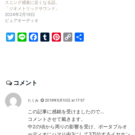
スニング感覚に近くなる話。
「ジオメトリックサウンド」
2024年2月19日
ピュアオーディオ
T
L
F
T
P
C
共
w
i
a
u
i
o
有
i
n
c
m
n
p
t
e
e
b
t
y
t
b
l
e
L
コメント
e
o
r
r
i
r
o
e
n
k
s
k
たくみ
2019年5月10日 at 17:57
t
この記事に感銘を受けましたので…
コメントさせて戴きます。
中2の頃から周りの影響を受け、ポータブルオ
ーディオにハマり中3にして3万位するイヤホン