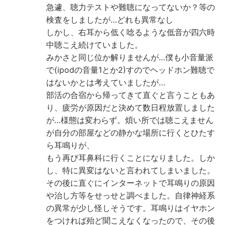
急遽、聴力テストや難聴になってないか？等の
検査をしましたが…どれも異常なし
しかし、右耳から低く唸るような低音が四六時
中聴こえ続けていました。
みかさと同じ位か解りませんが…僕も小音量派
で(ipodの音量1とか2)すのでヘッドホン難聴で
はないかとは考えていましたが…
部活の合宿から帰ってきて直ぐと言うこともあ
り、疲労が原因だと決めて数日程放置しました
が…様態は変わらず。煩い所では聴こえません
が自分の部屋などの静かな場所に行くとひたす
ら耳鳴りが、
もう再び耳鼻科に行くことになりました。しか
し、特に異変はないと言われてしまいました。
その後に直ぐにインターネットで耳鳴りの原因
や治し方等をせっせと調べました。自律神経系
の異常が少し怪しそうです。耳鳴りはイヤホン
をつければ殆ど聞こえなくなったので、その後