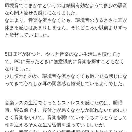
環境音でごまかすというのは結構有効なようで多少の騒音
なら聞き流せる感じになりました。
なにより、音楽を流さなくとも、環境音のうるささに耳が
休まる感じはあまりしません。それどころか以前よりずっ
と疲弊していました。
5日ほどが経つと、やっと音楽のない生活にも慣れてき
て、PCに座ったときに無意識的に音楽を探すこともなく
なりました。
少し慣れたのか、環境音を流さなくても過ごせる感じにな
ってきて心なしか耳の閉塞感も軽減しているようでした。
音楽レスの生活でもっともストレスを感じたのは、睡眠
時、寝る前です。寝付きが悪くなかなか眠れないために小
さく音楽をかけて、音楽を聴いているうちにうとうとして
朝を迎えるそんな生活習慣を送っていましたが、
いざ、音楽をなしの全くの無音状態で寝ようとするとグル