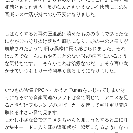
和感ともまた違う耳奥のなんともいえない不快感にこの先
音楽レス生活が持つのか不安になりました。
しばらくすると耳の圧迫感は消えたものの今まであったな
にかがごっそり抜け落ちた感じになり、頭の中のメモリが
解放されたようで1日が異様に長く感じられました。それ
はまるでなーんにもやることのない”あの病室”にいるよう
な気持ちです。「そうかこれは治療なのだ。」そう言い聞
かせていつもより一時間早く寝るようになりました。
いつもの習慣でPCへ向かうとiTunesをいじってしまいそ
うになるので音楽関連のソフトは全て閉じて、アニメを見
るときだけフルレンジのスピーカーを使ってギリギリ聞き
取れる小さい音で見ます。
しかし小さな音でアニメをちゃんと見ようとすると逆に耳
が集中モードに入り耳の違和感が一際気になるようになっ