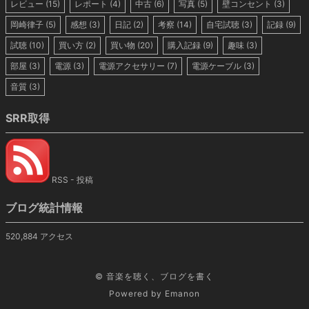
レビュー
(15)
レポート
(4)
中古
(6)
写真
(5)
壁コンセント
(3)
岡崎律子
(5)
感想
(3)
日記
(2)
考察
(14)
自宅試聴
(3)
記録
(9)
試聴
(10)
買い方
(2)
買い物
(20)
購入記録
(9)
趣味
(3)
部屋
(3)
電源
(3)
電源アクセサリー
(7)
電源ケーブル
(3)
音質
(3)
SRR取得
RSS - 投稿
ブログ統計情報
520,884 アクセス
©
音楽を聴く、ブログを書く
Powered by
Emanon