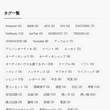
タグ一覧
Amazon
(4)
B&W
(4)
dCS
(3)
DIY
(4)
ESOTERIC
(7)
forMusic
(12)
IsoTek
(5)
NORDOST
(7)
TRIGON
(3)
VIVIDAUDIO
(8)
Youtube
(6)
アッコルド
(7)
アニソンオーディオ
(2)
イベント
(4)
エッセイ
(3)
オーディオショウ
(5)
オーディオショップ
(9)
オーディオハウスを建てるぞい
(29)
ケーブル
(6)
ソフト
(3)
ハイレゾ
(4)
メンテナンス
(2)
ヤフオク
(5)
ライフハック
(8)
レビュー
(15)
レポート
(4)
中古
(6)
写真
(5)
壁コンセント
(3)
岡崎律子
(5)
感想
(3)
日記
(2)
考察
(14)
自宅試聴
(3)
記録
(9)
試聴
(10)
買い方
(2)
買い物
(20)
購入記録
(9)
趣味
(3)
部屋
(3)
電源
(3)
電源アクセサリー
(7)
電源ケーブル
(3)
音質
(3)