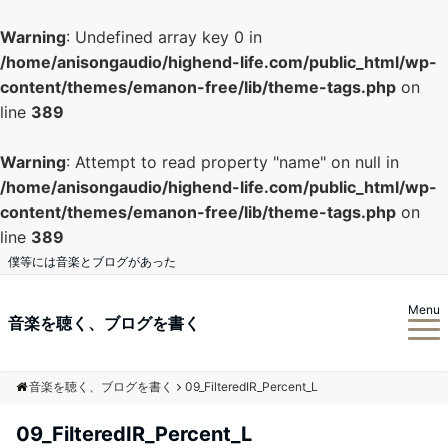
Warning
: Undefined array key 0 in
/home/anisongaudio/highend-life.com/public_html/wp-
content/themes/emanon-free/lib/theme-tags.php
on
line
389
Warning
: Attempt to read property "name" on null in
/home/anisongaudio/highend-life.com/public_html/wp-
content/themes/emanon-free/lib/theme-tags.php
on
line
389
僕等には音楽とブログがあった
Menu
音楽を聴く、ブログを書く
音楽を聴く、ブログを書く
09_FilteredIR_Percent_L
09_FilteredIR_Percent_L