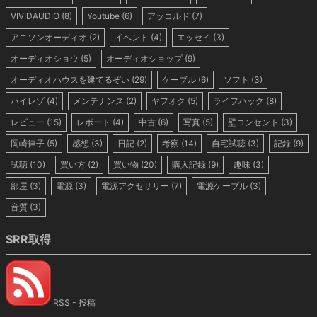
VIVIDAUDIO
(8)
Youtube
(6)
アッコルド
(7)
アニソンオーディオ
(2)
イベント
(4)
エッセイ
(3)
オーディオショウ
(5)
オーディオショップ
(9)
オーディオハウスを建てるぞい
(29)
ケーブル
(6)
ソフト
(3)
ハイレゾ
(4)
メンテナンス
(2)
ヤフオク
(5)
ライフハック
(8)
レビュー
(15)
レポート
(4)
中古
(6)
写真
(5)
壁コンセント
(3)
岡崎律子
(5)
感想
(3)
日記
(2)
考察
(14)
自宅試聴
(3)
記録
(9)
試聴
(10)
買い方
(2)
買い物
(20)
購入記録
(9)
趣味
(3)
部屋
(3)
電源
(3)
電源アクセサリー
(7)
電源ケーブル
(3)
音質
(3)
SRR取得
RSS - 投稿