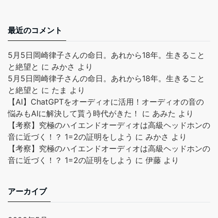
最近のコメント
5月5日岡崎律子さんの命日。あれから18年。生きること
と絶望と
に
みかさ
より
5月5日岡崎律子さんの命日。あれから18年。生きること
と絶望と
に
たま
より
【AI】ChatGPTをオーディオに活用！オーディオの音の
悩みもAIに解決して貰う時代がきた！
に
あみた
より
【考察】究極のハイエンドオーディオは高級ヘッドホンの
音に近づく！？ 1=2の証明をしよう
に
みかさ
より
【考察】究極のハイエンドオーディオは高級ヘッドホンの
音に近づく！？ 1=2の証明をしよう
に
伊藤
より
アーカイブ