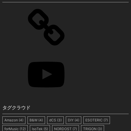
タグクラウド
Amazon
(4)
B&W
(4)
dCS
(3)
DIY
(4)
ESOTERIC
(7)
forMusic
(12)
IsoTek
(5)
NORDOST
(7)
TRIGON
(3)