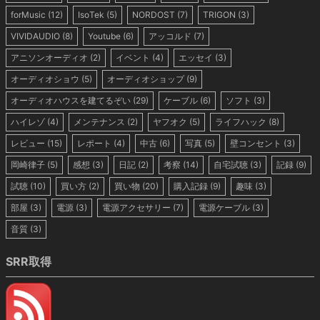
forMusic
(12)
IsoTek
(5)
NORDOST
(7)
TRIGON
(3)
VIVIDAUDIO
(8)
Youtube
(6)
アッコルド
(7)
アニソンオーディオ
(2)
イベント
(4)
エッセイ
(3)
オーディオショウ
(5)
オーディオショップ
(9)
オーディオハウスを建てるぞい
(29)
ケーブル
(6)
ソフト
(3)
ハイレゾ
(4)
メンテナンス
(2)
ヤフオク
(5)
ライフハック
(8)
レビュー
(15)
レポート
(4)
中古
(6)
写真
(5)
壁コンセント
(3)
岡崎律子
(5)
感想
(3)
日記
(2)
考察
(14)
自宅試聴
(3)
記録
(9)
試聴
(10)
買い方
(2)
買い物
(20)
購入記録
(9)
趣味
(3)
部屋
(3)
電源
(3)
電源アクセサリー
(7)
電源ケーブル
(3)
音質
(3)
SRR取得