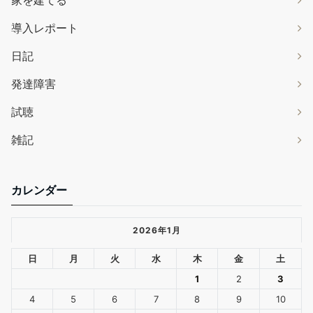
家を建てる
導入レポート
日記
発達障害
試聴
雑記
カレンダー
2026年1月
日
月
火
水
木
金
土
1
2
3
4
5
6
7
8
9
10