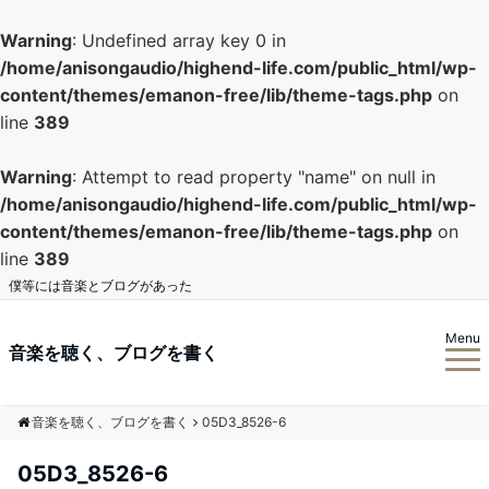
Warning
: Undefined array key 0 in
/home/anisongaudio/highend-life.com/public_html/wp-
content/themes/emanon-free/lib/theme-tags.php
on
line
389
Warning
: Attempt to read property "name" on null in
/home/anisongaudio/highend-life.com/public_html/wp-
content/themes/emanon-free/lib/theme-tags.php
on
line
389
僕等には音楽とブログがあった
Menu
音楽を聴く、ブログを書く
音楽を聴く、ブログを書く
05D3_8526-6
05D3_8526-6