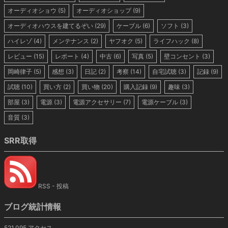
オーディオショウ
(5)
オーディオショップ
(9)
オーディオハウスを建てるぞい
(29)
ケーブル
(6)
ソフト
(3)
ハイレゾ
(4)
メンテナンス
(2)
ヤフオク
(5)
ライフハック
(8)
レビュー
(15)
レポート
(4)
中古
(6)
写真
(5)
壁コンセント
(3)
岡崎律子
(5)
感想
(3)
日記
(2)
考察
(14)
自宅試聴
(3)
記録
(9)
試聴
(10)
買い方
(2)
買い物
(20)
購入記録
(9)
趣味
(3)
部屋
(3)
電源
(3)
電源アクセサリー
(7)
電源ケーブル
(3)
音質
(3)
SRR取得
RSS - 投稿
ブログ統計情報
521,095 アクセス