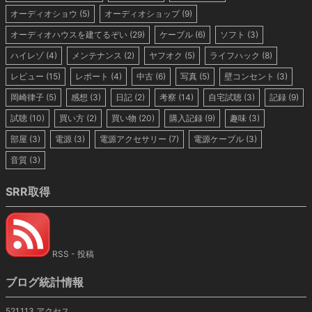
オーディオショウ
(5)
オーディオショップ
(9)
オーディオハウスを建てるぞい
(29)
ケーブル
(6)
ソフト
(3)
ハイレゾ
(4)
メンテナンス
(2)
ヤフオク
(5)
ライフハック
(8)
レビュー
(15)
レポート
(4)
中古
(6)
写真
(5)
壁コンセント
(3)
岡崎律子
(5)
感想
(3)
日記
(2)
考察
(14)
自宅試聴
(3)
記録
(9)
試聴
(10)
買い方
(2)
買い物
(20)
購入記録
(9)
趣味
(3)
部屋
(3)
電源
(3)
電源アクセサリー
(7)
電源ケーブル
(3)
音質
(3)
SRR取得
RSS - 投稿
ブログ統計情報
521,113 アクセス