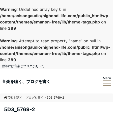
Warning
: Undefined array key 0 in
/home/anisongaudio/highend-life.com/public_html/wp-
content/themes/emanon-free/lib/theme-tags.php
on
line
389
Warning
: Attempt to read property "name" on null in
/home/anisongaudio/highend-life.com/public_html/wp-
content/themes/emanon-free/lib/theme-tags.php
on
line
389
僕等には音楽とブログがあった
Menu
音楽を聴く、ブログを書く
音楽を聴く、ブログを書く
5D3_5769-2
5D3_5769-2