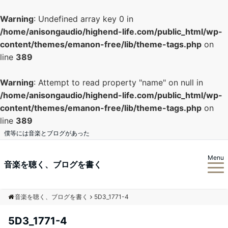
Warning
: Undefined array key 0 in
/home/anisongaudio/highend-life.com/public_html/wp-
content/themes/emanon-free/lib/theme-tags.php
on
line
389
Warning
: Attempt to read property "name" on null in
/home/anisongaudio/highend-life.com/public_html/wp-
content/themes/emanon-free/lib/theme-tags.php
on
line
389
僕等には音楽とブログがあった
Menu
音楽を聴く、ブログを書く
音楽を聴く、ブログを書く
5D3_1771-4
5D3_1771-4