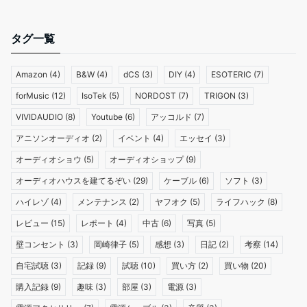
タグ一覧
Amazon
(4)
B&W
(4)
dCS
(3)
DIY
(4)
ESOTERIC
(7)
forMusic
(12)
IsoTek
(5)
NORDOST
(7)
TRIGON
(3)
VIVIDAUDIO
(8)
Youtube
(6)
アッコルド
(7)
アニソンオーディオ
(2)
イベント
(4)
エッセイ
(3)
オーディオショウ
(5)
オーディオショップ
(9)
オーディオハウスを建てるぞい
(29)
ケーブル
(6)
ソフト
(3)
ハイレゾ
(4)
メンテナンス
(2)
ヤフオク
(5)
ライフハック
(8)
レビュー
(15)
レポート
(4)
中古
(6)
写真
(5)
壁コンセント
(3)
岡崎律子
(5)
感想
(3)
日記
(2)
考察
(14)
自宅試聴
(3)
記録
(9)
試聴
(10)
買い方
(2)
買い物
(20)
購入記録
(9)
趣味
(3)
部屋
(3)
電源
(3)