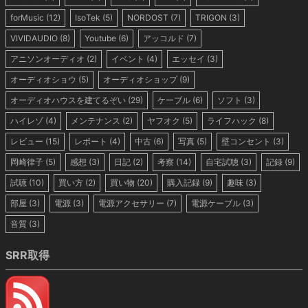
forMusic
(12)
IsoTek
(5)
NORDOST
(7)
TRIGON
(3)
VIVIDAUDIO
(8)
Youtube
(6)
アッコルド
(7)
アニソンオーディオ
(2)
イベント
(4)
エッセイ
(3)
オーディオショウ
(5)
オーディオショップ
(9)
オーディオハウスを建てるぞい
(29)
ケーブル
(6)
ソフト
(3)
ハイレゾ
(4)
メンテナンス
(2)
ヤフオク
(5)
ライフハック
(8)
レビュー
(15)
レポート
(4)
中古
(6)
写真
(5)
壁コンセント
(3)
岡崎律子
(5)
感想
(3)
日記
(2)
考察
(14)
自宅試聴
(3)
記録
(9)
試聴
(10)
買い方
(2)
買い物
(20)
購入記録
(9)
趣味
(3)
部屋
(3)
電源
(3)
電源アクセサリー
(7)
電源ケーブル
(3)
音質
(3)
SRR取得