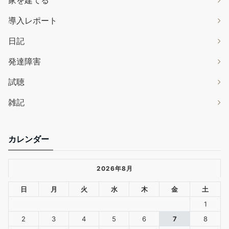
家を建てる
導入レポート
日記
発達障害
試聴
雑記
カレンダー
2026年8月
日
月
火
水
木
金
土
1
2
3
4
5
6
7
8