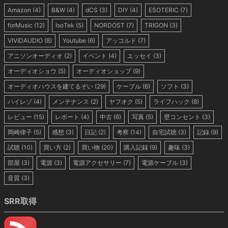
Amazon
(4)
B&W
(4)
dCS
(3)
DIY
(4)
ESOTERIC
(7)
forMusic
(12)
IsoTek
(5)
NORDOST
(7)
TRIGON
(3)
VIVIDAUDIO
(8)
Youtube
(6)
アッコルド
(7)
アニソンオーディオ
(2)
イベント
(4)
エッセイ
(3)
オーディオショウ
(5)
オーディオショップ
(9)
オーディオハウスを建てるぞい
(29)
ケーブル
(6)
ソフト
(3)
ハイレゾ
(4)
メンテナンス
(2)
ヤフオク
(5)
ライフハック
(8)
レビュー
(15)
レポート
(4)
中古
(6)
写真
(5)
壁コンセント
(3)
岡崎律子
(5)
感想
(3)
日記
(2)
考察
(14)
自宅試聴
(3)
記録
(9)
試聴
(10)
買い方
(2)
買い物
(20)
購入記録
(9)
趣味
(3)
部屋
(3)
電源
(3)
電源アクセサリー
(7)
電源ケーブル
(3)
音質
(3)
SRR取得