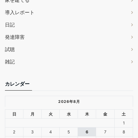
家を建てる
導入レポート
日記
発達障害
試聴
雑記
カレンダー
2026年8月
日
月
火
水
木
金
土
1
2
3
4
5
6
7
8