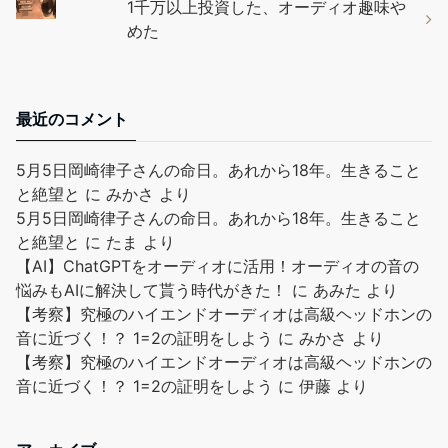
1千万以上投資した、オーディオ趣味や
めた
最近のコメント
5月5日岡崎律子さんの命日。あれから18年。生きること
と絶望と
に
みかさ
より
5月5日岡崎律子さんの命日。あれから18年。生きること
と絶望と
に
たま
より
【AI】ChatGPTをオーディオに活用！オーディオの音の
悩みもAIに解決して貰う時代がきた！
に
あみた
より
【考察】究極のハイエンドオーディオは高級ヘッドホンの
音に近づく！？ 1=2の証明をしよう
に
みかさ
より
【考察】究極のハイエンドオーディオは高級ヘッドホンの
音に近づく！？ 1=2の証明をしよう
に
伊藤
より