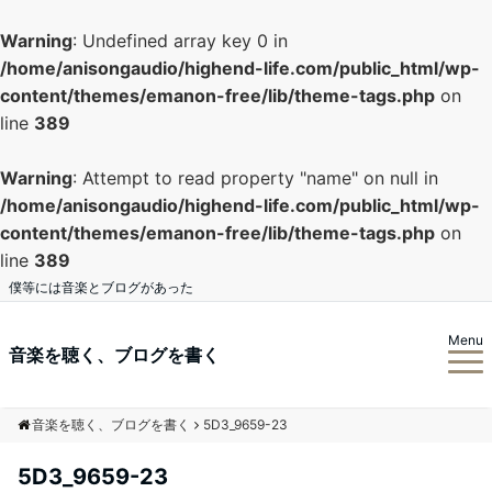
Warning
: Undefined array key 0 in
/home/anisongaudio/highend-life.com/public_html/wp-
content/themes/emanon-free/lib/theme-tags.php
on
line
389
Warning
: Attempt to read property "name" on null in
/home/anisongaudio/highend-life.com/public_html/wp-
content/themes/emanon-free/lib/theme-tags.php
on
line
389
僕等には音楽とブログがあった
Menu
音楽を聴く、ブログを書く
音楽を聴く、ブログを書く
5D3_9659-23
5D3_9659-23