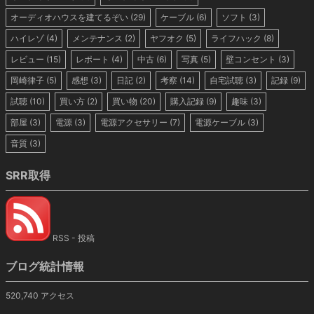
オーディオハウスを建てるぞい
(29)
ケーブル
(6)
ソフト
(3)
ハイレゾ
(4)
メンテナンス
(2)
ヤフオク
(5)
ライフハック
(8)
レビュー
(15)
レポート
(4)
中古
(6)
写真
(5)
壁コンセント
(3)
岡崎律子
(5)
感想
(3)
日記
(2)
考察
(14)
自宅試聴
(3)
記録
(9)
試聴
(10)
買い方
(2)
買い物
(20)
購入記録
(9)
趣味
(3)
部屋
(3)
電源
(3)
電源アクセサリー
(7)
電源ケーブル
(3)
音質
(3)
SRR取得
RSS - 投稿
ブログ統計情報
520,740 アクセス